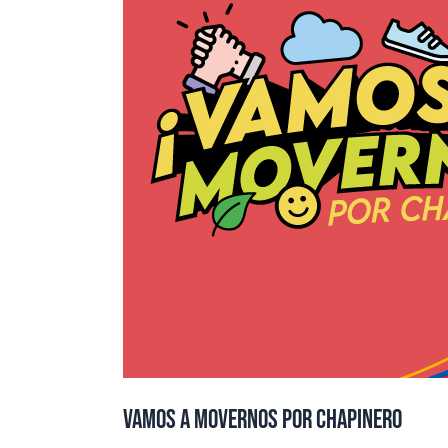
por
Chapinero
Vamos a movernos por Chapinero